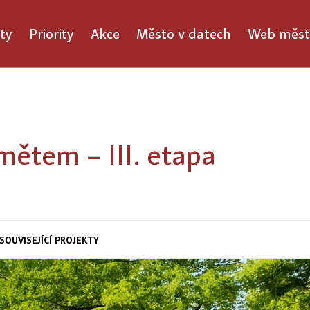
ty
Priority
Akce
Město v datech
Web měst
mětem – III. etapa
SOUVISEJÍCÍ PROJEKTY