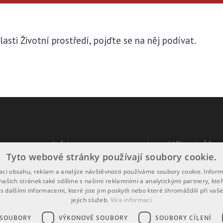
lasti Životní prostředí, pojďte se na něj podívat.
rmace o projektu
Uživatelé
Tyto webové stránky používají soubory cookie.
formací o projektu
Registrace
zaci obsahu, reklam a analýze návštěvnosti používáme soubory cookie. Infor
našich stránek také sdílíme s našimi reklamními a analytickými partnery, kte
ovatelem webu je
Uherský Brod
Přihlášení
s dalšími informacemi, které jste jim poskytli nebo které shromáždili při vaš
jejich služeb.
Více informací
d by
Pincity
Ochrana osobníc
right 2026
AQE advisors, a.s.
 SOUBORY
VÝKONOVÉ SOUBORY
SOUBORY CÍLENÍ