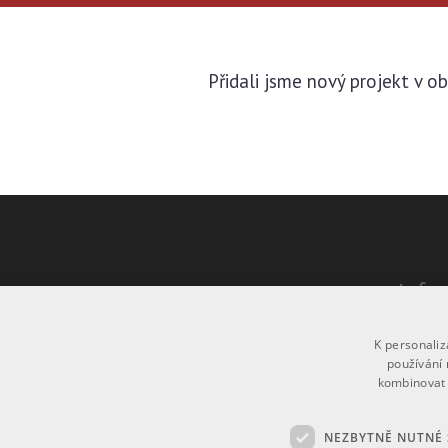
Přidali jsme nový projekt v ob
Info
Více in
K personali
používání 
Provoz
kombinovat 
Powere
© Copy
NEZBYTNĚ NUTNÉ