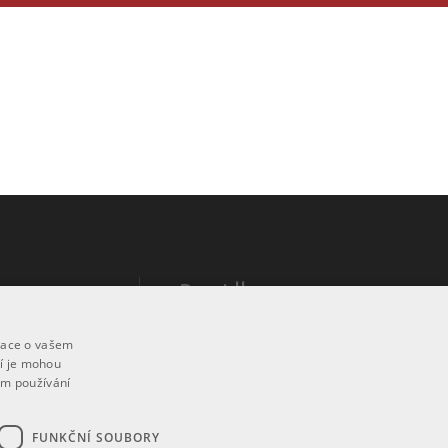
Pravidla
Návod k použití
mace o vašem
ří je mohou
Podmínky použití
em používání
h údajů
Prohlášení o přístupnosti
FUNKČNÍ SOUBORY