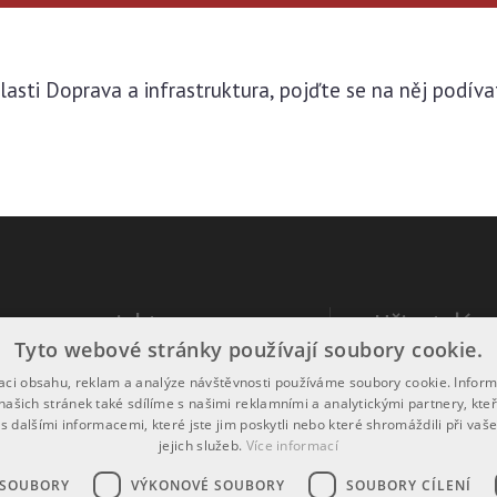
blasti Doprava a infrastruktura, pojďte se na něj podíva
rmace o projektu
Uživatelé
Tyto webové stránky používají soubory cookie.
formací o projektu
Registrace
zaci obsahu, reklam a analýze návštěvnosti používáme soubory cookie. Infor
našich stránek také sdílíme s našimi reklamními a analytickými partnery, kte
ovatelem webu je
Uherský Brod
Přihlášení
s dalšími informacemi, které jste jim poskytli nebo které shromáždili při vaš
jejich služeb.
Více informací
d by
Pincity
Ochrana osobníc
right 2026
AQE advisors, a.s.
 SOUBORY
VÝKONOVÉ SOUBORY
SOUBORY CÍLENÍ