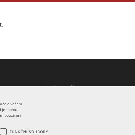
t.
Pravidla
Návod k použití
mace o vašem
ří je mohou
Podmínky použití
em používání
h údajů
Prohlášení o přístupnosti
FUNKČNÍ SOUBORY