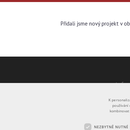
Přidali jsme nový projekt v o
Info
Více in
K personali
používání 
Provoz
kombinovat 
Powere
© Copy
NEZBYTNĚ NUTNÉ