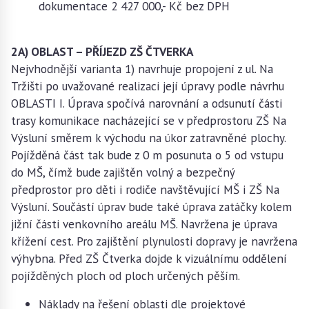
dokumentace 2 427 000,- Kč bez DPH
2A) OBLAST – PŘÍJEZD ZŠ ČTVERKA
Nejvhodnější varianta 1) navrhuje propojení z ul. Na
Tržišti po uvažované realizaci její úpravy podle návrhu
OBLASTI I. Úprava spočívá narovnání a odsunutí části
trasy komunikace nacházející se v předprostoru ZŠ Na
Výsluní směrem k východu na úkor zatravněné plochy.
Pojížděná část tak bude z 0 m posunuta o 5 od vstupu
do MŠ, čímž bude zajištěn volný a bezpečný
předprostor pro děti i rodiče navštěvující MŠ i ZŠ Na
Výsluní. Součástí úprav bude také úprava zatáčky kolem
jižní části venkovního areálu MŠ. Navržena je úprava
křížení cest. Pro zajištění plynulosti dopravy je navržena
výhybna. Před ZŠ Čtverka dojde k vizuálnímu oddělení
pojížděných ploch od ploch určených pěším.
Náklady na řešení oblasti dle projektové