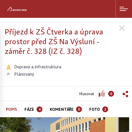
Příjezd k ZŠ Čtverka a úprava
prostor před ZŠ Na Výsluní -
záměr č. 328 (IZ č. 328)
Doprava a infrastruktura
Plánovaný
Hlasovat
0
POPIS
FÁZE
KOMENTÁŘE
FOTO
4
0
2