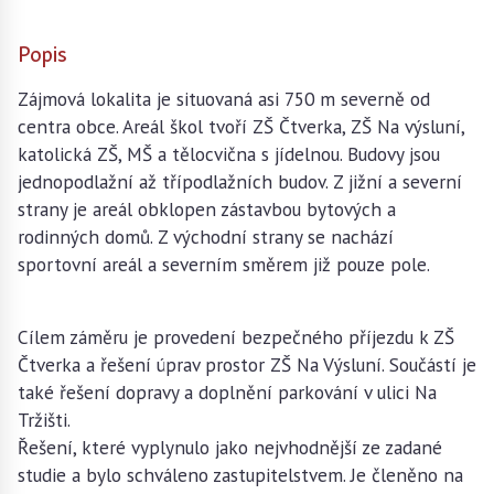
Popis
Zájmová lokalita je situovaná asi 750 m severně od
centra obce. Areál škol tvoří ZŠ Čtverka, ZŠ Na výsluní,
katolická ZŠ, MŠ a tělocvična s jídelnou. Budovy jsou
jednopodlažní až třípodlažních budov. Z jižní a severní
strany je areál obklopen zástavbou bytových a
rodinných domů. Z východní strany se nachází
sportovní areál a severním směrem již pouze pole.
Cílem záměru je provedení bezpečného příjezdu k ZŠ
Čtverka a řešení úprav prostor ZŠ Na Výsluní. Součástí je
také řešení dopravy a doplnění parkování v ulici Na
Tržišti.
Řešení, které vyplynulo jako nejvhodnější ze zadané
studie a bylo schváleno zastupitelstvem. Je členěno na