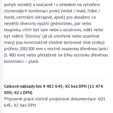
pohyb vozidel) a současně i s ohledem na vytváření
různorodých kombinací prvků (velké / malé, řídké /
husté, centrální /okrajové, apod.) pro dosažení co
největší diverzity využití (jednotlivec, pár nebo
skupinka, chtít být sám nebo s ostatními, vidět nebo
být viděn). "Ostrovy" (ať už otevřené nebo uzavřené
tvary) jsou konstrukčně shodné betonové linie (zídky)
průřezu 200/300 mm s místně osazenou dřevěnou lavicí
(š. 400 mm) nebo přetažené na šířku ostrůvku dřevěnou
konstrukcí – plató.
Celkové náklady činí 9 482 645,- Kč bez DPH (11 474
000,- Kč s DPH)
Přípravné práce včetně projektové dokumentace: 603
645,- Kč bez DPH