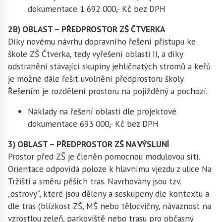
dokumentace 1 692 000,- Kč bez DPH
2B) OBLAST – PŘEDPROSTOR ZŠ ČTVERKA
Díky novému návrhu dopravního řešení přístupu ke
škole ZŠ Čtverka, tedy vyřešení oblasti II, a díky
odstranění stávající skupiny jehličnatých stromů a keřů
je možné dále řešit uvolnění předprostoru školy.
Řešením je rozdělení prostoru na pojížděný a pochozí.
Náklady na řešení oblasti dle projektové
dokumentace 693 000,- Kč bez DPH
3) OBLAST – PŘEDPROSTOR ZŠ NA VÝSLUNÍ
Prostor před ZŠ je členěn pomocnou modulovou sítí.
Orientace odpovídá poloze k hlavnímu vjezdu z ulice Na
Tržišti a směru pěších tras. Navrhovány jsou tzv.
„ostrovy“, které jsou děleny a seskupeny dle kontextu a
dle tras (blízkost ZŠ, MŠ nebo tělocvičny, návaznost na
vzrostlou zeleň, parkoviště nebo trasu pro občasný