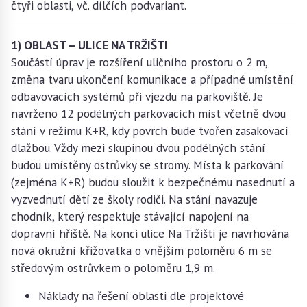
čtyři oblasti, vč. dílčích podvariant.
1) OBLAST – ULICE NA TRŽIŠTI
Součástí úprav je rozšíření uličního prostoru o 2 m,
změna tvaru ukončení komunikace a případné umístění
odbavovacích systémů při vjezdu na parkoviště. Je
navrženo 12 podélných parkovacích míst včetně dvou
stání v režimu K+R, kdy povrch bude tvořen zasakovací
dlažbou. Vždy mezi skupinou dvou podélných stání
budou umístěny ostrůvky se stromy. Místa k parkování
(zejména K+R) budou sloužit k bezpečnému nasednutí a
vyzvednutí dětí ze školy rodiči. Na stání navazuje
chodník, který respektuje stávající napojení na
dopravní hřiště. Na konci ulice Na Tržišti je navrhována
nová okružní křižovatka o vnějším poloměru 6 m se
středovým ostrůvkem o poloměru 1,9 m.
Náklady na řešení oblasti dle projektové