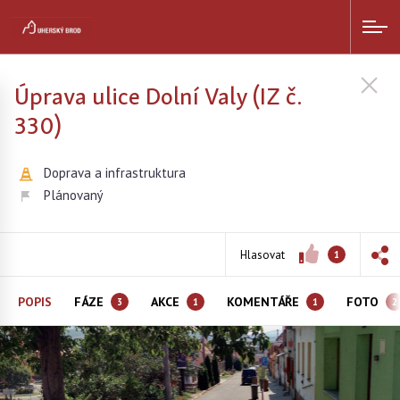
Úprava ulice Dolní Valy (IZ č.
330)
Doprava a infrastruktura
Plánovaný
Hlasovat
1
POPIS
FÁZE
AKCE
KOMENTÁŘE
FOTO
3
1
1
2