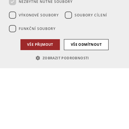
NEZBYTNĚ NUTNÉ SOUBORY
VÝKONOVÉ SOUBORY
SOUBORY CÍLENÍ
FUNKČNÍ SOUBORY
VŠE PŘIJMOUT
VŠE ODMÍTNOUT
ZOBRAZIT PODROBNOSTI
Nezbytně nutné soubory
Výkonové soubory
Soubory cílení
Funkční soubory
Nezbytně nutné soubory cookie umožňují základní funkce webových
stránek, jako je přihlášení uživatele a správa účtu. Webové stránky nelze
bez nezbytně nutných souborů cookie správně používat.
Poskytovatel
Název
Vyprší
Popis
/
Doména