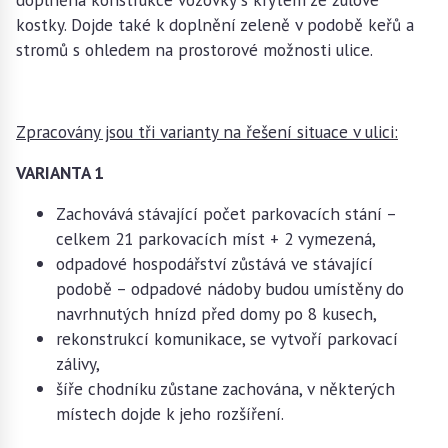
kostky. Dojde také k doplnění zeleně v podobě keřů a
stromů s ohledem na prostorové možnosti ulice.
Zpracovány jsou tři varianty na řešení situace v ulici:
VARIANTA 1
Zachovává stávající počet parkovacích stání –
celkem 21 parkovacích míst + 2 vymezená,
odpadové hospodářství zůstává ve stávající
podobě – odpadové nádoby budou umístěny do
navrhnutých hnízd před domy po 8 kusech,
rekonstrukcí komunikace, se vytvoří parkovací
zálivy,
šíře chodníku zůstane zachována, v některých
místech dojde k jeho rozšíření.