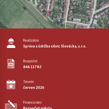
Realizátor
Správa a údržba silnic Slovácka, s.r.o.
Rozpočet
846 117 Kč
Termín
červen 2026
Financování
Rozpočet města