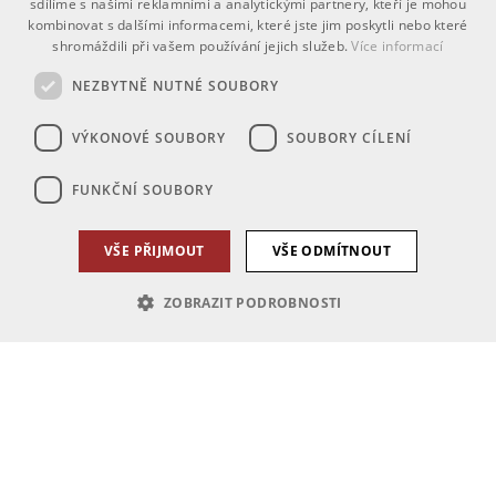
sdílíme s našimi reklamními a analytickými partnery, kteří je mohou
kombinovat s dalšími informacemi, které jste jim poskytli nebo které
shromáždili při vašem používání jejich služeb.
Více informací
NEZBYTNĚ NUTNÉ SOUBORY
VÝKONOVÉ SOUBORY
SOUBORY CÍLENÍ
FUNKČNÍ SOUBORY
VŠE PŘIJMOUT
VŠE ODMÍTNOUT
ZOBRAZIT PODROBNOSTI
Nezbytně nutné soubory
Výkonové soubory
Soubory cílení
Funkční soubory
Nezbytně nutné soubory cookie umožňují základní funkce webových
stránek, jako je přihlášení uživatele a správa účtu. Webové stránky nelze