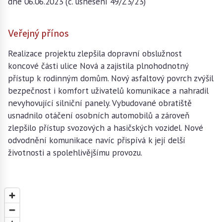
dne 06.06.2023 (č. usnesení 49/Z3/23)
Veřejný přínos
Realizace projektu zlepšila dopravní obslužnost
koncové části ulice Nová a zajistila plnohodnotný
přístup k rodinným domům. Nový asfaltový povrch zvýšil
bezpečnost i komfort uživatelů komunikace a nahradil
nevyhovující silniční panely. Vybudované obratiště
usnadnilo otáčení osobních automobilů a zároveň
zlepšilo přístup svozových a hasičských vozidel. Nové
odvodnění komunikace navíc přispívá k její delší
životnosti a spolehlivějšímu provozu.