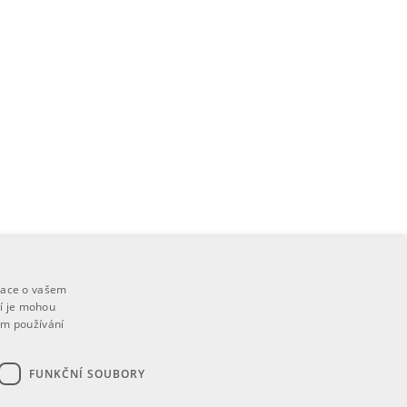
mace o vašem
ří je mohou
em používání
FUNKČNÍ SOUBORY