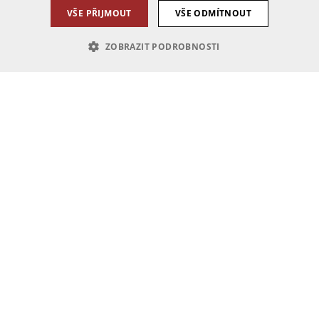
VŠE PŘIJMOUT
VŠE ODMÍTNOUT
ZOBRAZIT PODROBNOSTI
zbytně nutné soubory
Výkonové soubory
Soubory cílení
Funkční soub
h stránek, jako je přihlášení uživatele a správa účtu. Webové stránky nelze bez nez
kacemi založenými na jazyce PHP. Toto je univerzální identifikátor používaný k udržo
o použití může být specifické pro daný web, ale dobrým příkladem je udržování přihlá
okie nastavuje Google Analytics. Ukládá a aktualizuje jedinečnou hodnotu pro každou 
cookie typu vzoru nastavený službou Google Analytics, kde prvek vzoru v názvu obsahu
á se o variantu cookie _gat, která se používá k omezení množství dat zaznamenaných 