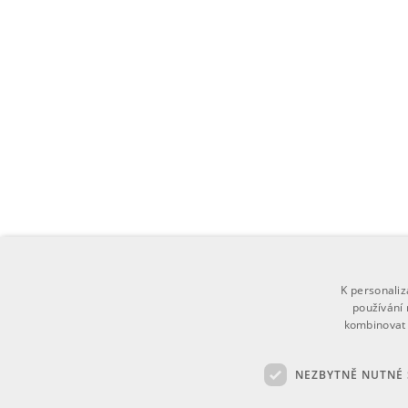
K personali
používání 
kombinovat 
NEZBYTNĚ NUTNÉ