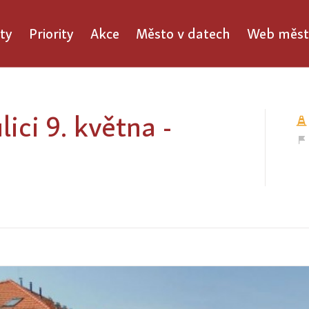
ty
Priority
Akce
Město v datech
Web měst
lici 9. května -