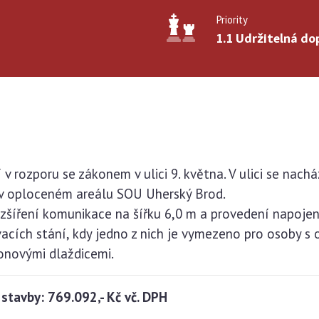
Priority
1.1 Udržitelná do
í v rozporu se zákonem v ulici 9. května. V ulici se nach
 v oploceném areálu SOU Uherský Brod.
ozšíření komunikace na šířku 6,0 m a provedení napojen
ovacích stání, kdy jedno z nich je vymezeno pro osoby 
onovými dlaždicemi.
 stavby: 769.092,- Kč vč. DPH