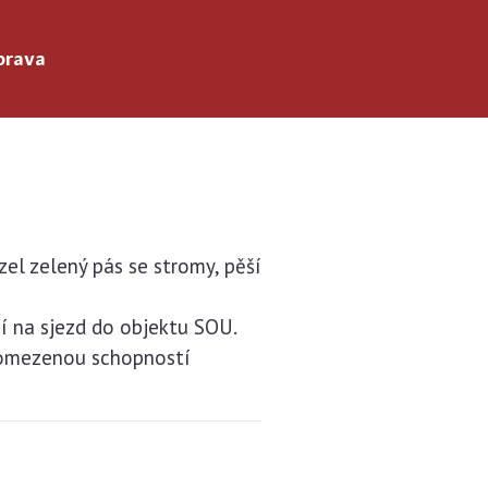
prava
ázel zelený pás se stromy, pěší
í na sjezd do objektu SOU.
s omezenou schopností