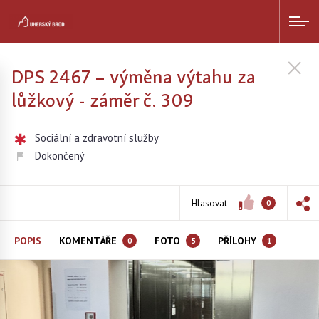
DPS 2467 – výměna výtahu za
lůžkový - záměr č. 309
Sociální a zdravotní služby
Dokončený
Hlasovat
0
POPIS
KOMENTÁŘE
FOTO
PŘÍLOHY
0
5
1