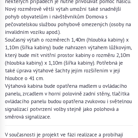
některých případech je nutné přivolávat pomoc hasičů.
Nový rozměrově větší výtah umožní také snadnější
pohyb obyvatelům i návštěvníkům Domova s
pečovatelskou službou pohybově omezených (osoby na
invalidním vozíku apod.).
Současný výtah o rozměrech 1,40m (hloubka kabiny) x
1,10m (šířka kabiny) bude nahrazen výtahem lůžkovým,
který bude mít vnitřní prostor kabiny o rozměru 2,10m
(hloubka kabiny) x 1,10m (šířka kabiny). Potřebná je
také úprava výtahové šachty jejím rozšířením v její
hloubce o 41 cm.
Výtahová kabina bude opatřena madlem u ovládacího
panelu, zrcadlem v horní polovině zadní stěny, tlačítka
ovládacího panelu budou opatřena zvukovou i světelnou
signalizací potvrzení volby stejně jako polohová a
směrová signalizace.
V současnosti je projekt ve fázi realizace a probíhají