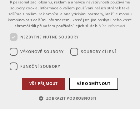
K personalizaci obsahu, reklam a analýze návštěvnosti používáme
soubory cookie. Informace o vašem používání našich stránek také
sdílíme s našimi reklamními a analytickými partnery, kteří je mohou
kombinovat s dalšími informacemi, které jste jim poskytli nebo které
shromáždili při vašem používání jejich služeb.
Více informací
NEZBYTNĚ NUTNÉ SOUBORY
VÝKONOVÉ SOUBORY
SOUBORY CÍLENÍ
FUNKČNÍ SOUBORY
VŠE PŘIJMOUT
VŠE ODMÍTNOUT
ZOBRAZIT PODROBNOSTI
Nezbytně nutné soubory
Výkonové soubory
Soubory cílení
Funkční soubory