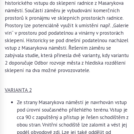
historického vstupu do sklepení radnice z Masarykova
náměstí. Součástí záměru je vybudování komerčních
prostorů k pronájmu ve sklepních prostorách radnice.
Prostory lze potenciálně využít k umístění např. „Galerie
vín“ v prostoru pod podatelnou a vinárny v prostorách
sklepení. Historicky se pod dnešní podatelnou nacházel
vstup z Masarykova náměstí. Řešením záměru se
zabývala studie, která přinesla dvě varianty, kdy variantu
2 doporučuje Odbor rozvoje města z hlediska rozdělení
sklepení na dva možné provozovatele.
VARIANTA 2
Ze strany Masarykova náměstí je navrhován vstup
pod úrovní současného přilehlého terénu. Vstup je
cca 90 c zapuštěný a přístup je řešen schodištěm z
obou stran. Vnitřní schodiště lze zalomit a vést jej
podél obvodové zdi. Lze jej také oddělit od