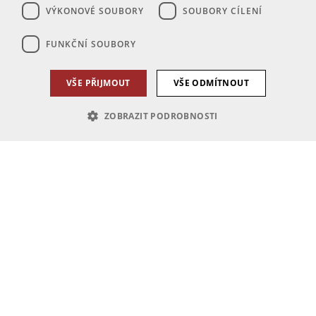
VÝKONOVÉ SOUBORY
SOUBORY CÍLENÍ
FUNKČNÍ SOUBORY
VŠE PŘIJMOUT
VŠE ODMÍTNOUT
ZOBRAZIT PODROBNOSTI
Nezbytně nutné soubory
Výkonové soubory
Soubory cílení
Funkční soubory
Nezbytně nutné soubory cookie umožňují základní funkce webových
stránek, jako je přihlášení uživatele a správa účtu. Webové stránky nelze
bez nezbytně nutných souborů cookie správně používat.
Poskytovatel
Název
Vyprší
Popis
/
Doména
PHPSESSID
1 den
Cookie generovaný aplikacemi
PHP.net
založenými na jazyce PHP. Toto
ub.pincity.cz
je univerzální identifikátor