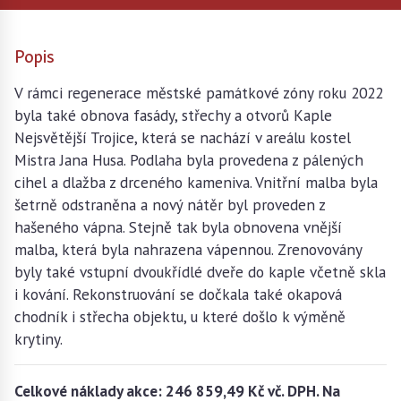
Popis
V rámci regenerace městské památkové zóny roku 2022
byla také obnova fasády, střechy a otvorů Kaple
Nejsvětější Trojice, která se nachází v areálu kostel
Mistra Jana Husa. Podlaha byla provedena z pálených
cihel a dlažba z drceného kameniva. Vnitřní malba byla
šetrně odstraněna a nový nátěr byl proveden z
hašeného vápna. Stejně tak byla obnovena vnější
malba, která byla nahrazena vápennou. Zrenovovány
byly také vstupní dvoukřídlé dveře do kaple včetně skla
i kování. Rekonstruování se dočkala také okapová
chodník i střecha objektu, u které došlo k výměně
krytiny.
Celkové náklady akce: 246 859,49 Kč vč. DPH. Na