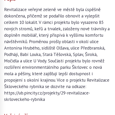
Revitalizace veřejné zeleně ve městě byla úspěšně
dokončena, přičemž se podařilo obnovit a vylepšit
celkem 10 lokalit. V rámci projektu bylo vysazeno 85
nových stromů, keřů a trvalek, založeny nové trávníky a
doplněn mobiliář, který přispívá k vyššímu komfortu
návštěvníků. Proměnou prošly oblasti v okolí ulice
Antonína Hrubého, sídliště Olšava, ulice Předbranská,
Podhájí, Babí Louka, Stará Těšovská, Splav, Široká,
Močidla a ulice U Vody. Součástí projektu bylo rovněž
rozšíření environmentálního parku Škrlovec o nová
mola a pěšiny, které zajišťují lepší dostupnost i
propojení s okolní krajinou. Více o projektu Revitalizace
Škloveckého rybníka se dozvíte na odkaze:
https://ub.pincity.cz/projekty/29-revitalizace-
skrloveckeho-rybnika