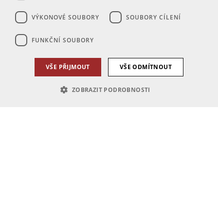
VÝKONOVÉ SOUBORY
SOUBORY CÍLENÍ
FUNKČNÍ SOUBORY
VŠE PŘIJMOUT
VŠE ODMÍTNOUT
ZOBRAZIT PODROBNOSTI
Nezbytně nutné soubory
Výkonové soubory
Soubory cílení
Funkční soubory
Nezbytně nutné soubory cookie umožňují základní funkce webových
stránek, jako je přihlášení uživatele a správa účtu. Webové stránky nelze
bez nezbytně nutných souborů cookie správně používat.
Poskytovatel
Název
Vyprší
Popis
/
Doména
PHPSESSID
1 den
Cookie generovaný aplikacemi
PHP.net