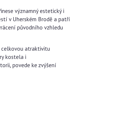
inese významný estetický i
ěstí v Uherském Brodě a patří
vrácení původního vzhledu
celkovou atraktivitu
y kostela i
torii, povede ke zvýšení