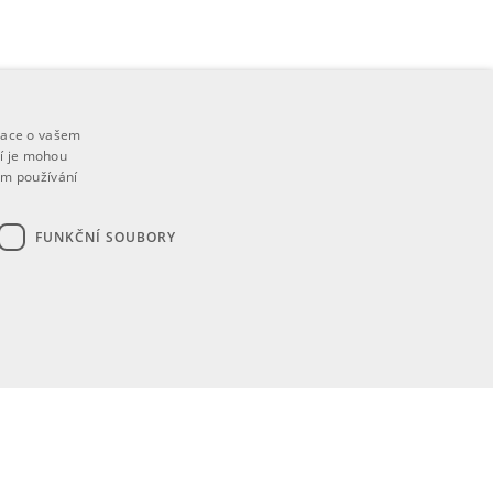
mace o vašem
ří je mohou
em používání
FUNKČNÍ SOUBORY
ory
bytně nutných souborů cookie správně používat.