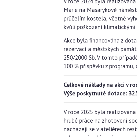
V roce 2024 byla realizována
Marie na Masarykově náměstí
průčelím kostela, včetně vyho
kvůli poškození klimatickými
Akce byla financována z dot
rezervací a městských památk
250/2000 Sb. V tomto případ
100 % příspěvku z programu, 
Celkové náklady na akci v r
Výše poskytnuté dotace: 325
V roce 2025 byla realizována 
hrubé práce na zhotovení soch
nacházejí se v ateliérech re