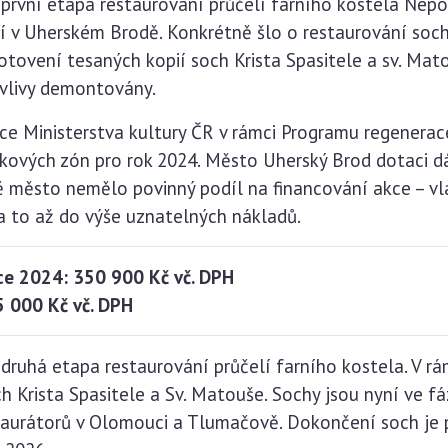
 první etapa restaurování průčelí farního kostela Ne
 v Uherském Brodě. Konkrétně šlo o restaurování soch
tovení tesaných kopií soch Krista Spasitele a sv. Mato
 vlivy demontovány.
ace Ministerstva kultury ČR v rámci Programu regener
ových zón pro rok 2024. Město Uherský Brod dotaci dál
ě město nemělo povinný podíl na financování akce – vl
a to až do výše uznatelných nákladů.
oce 2024: 350 900 Kč vč. DPH
 000 Kč vč. DPH
druhá etapa restaurování průčelí farního kostela. V rá
 Krista Spasitele a Sv. Matouše. Sochy jsou nyní ve fá
staurátorů v Olomouci a Tlumačově. Dokončení soch je 