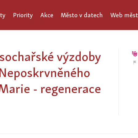
ty
Priority
Akce
Město v datech
Web měst
 sochařské výzdoby
a Neposkrvněného
Marie - regenerace