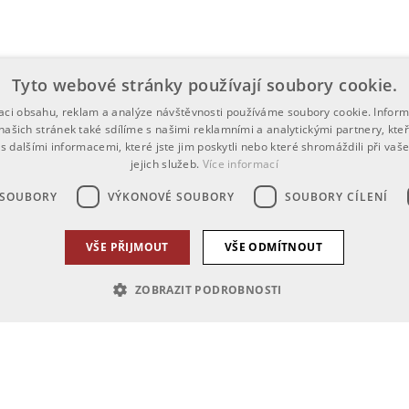
Tyto webové stránky používají soubory cookie.
zaci obsahu, reklam a analýze návštěvnosti používáme soubory cookie. Infor
našich stránek také sdílíme s našimi reklamními a analytickými partnery, kte
s dalšími informacemi, které jste jim poskytli nebo které shromáždili při vaš
jejich služeb.
Více informací
 SOUBORY
VÝKONOVÉ SOUBORY
SOUBORY CÍLENÍ
VŠE PŘIJMOUT
VŠE ODMÍTNOUT
ZOBRAZIT PODROBNOSTI
zbytně nutné soubory
Výkonové soubory
Soubory cílení
Funkční soub
h stránek, jako je přihlášení uživatele a správa účtu. Webové stránky nelze bez nez