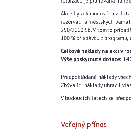
relaizace je plánována na rok
Akce byla financována z dot
rezervací a městských památk
250/2000 Sb. V tomto případ
100 % příspěvku z programu, 
Celkové náklady na akci v r
Výše poskytnuté dotace: 14
Předpokládané náklady všech 
Zbývající náklady uhradil vl
V budoucích letech se předpo
Veřejný přínos