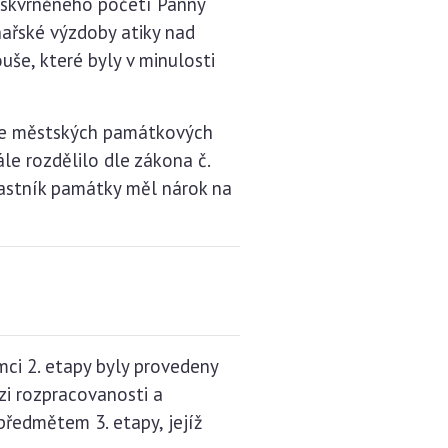
poskvrněného početí Panny
ařské výzdoby atiky nad
uše, které byly v minulosti
ace městských památkových
e rozdělilo dle zákona č.
astník památky měl nárok na
mci 2. etapy byly provedeny
zi rozpracovanosti a
předmětem 3. etapy, jejíž