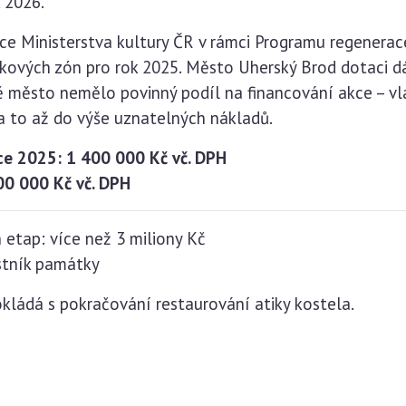
 2026.
ace Ministerstva kultury ČR v rámci Programu regener
ových zón pro rok 2025. Město Uherský Brod dotaci dál
ě město nemělo povinný podíl na financování akce – vl
a to až do výše uznatelných nákladů.
oce 2025: 1 400 000 Kč vč. DPH
00 000 Kč vč. DPH
etap: více než 3 miliony Kč
astník památky
kládá s pokračování restaurování atiky kostela.