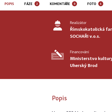
POPIS
FÁZE
KOMENTÁŘE
FOTO
2
0
6
Realizátor
Římskokatolická fa
SOCHAŘI v.o.s.
Financování
Ministerstvo kultur
Uherský Brod
Popis