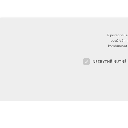
K personali
používání 
kombinovat 
NEZBYTNĚ NUTNÉ
Ne
Nezbytně nutné soubory cookie umožňují základní funkce webovýc