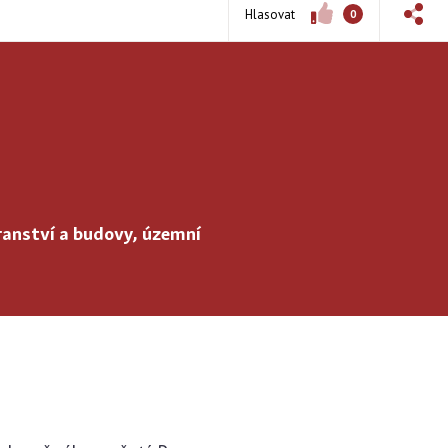
Hlasovat
0
ranství a budovy, územní