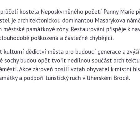
průčelí kostela Neposkvrněného početí Panny Marie př
Kostel je architektonickou dominantou Masarykova nám
městské památkové zóny. Restaurování přispěje k na
 dlouhodobě poškozená a částečně chybějící.
kulturní dědictví města pro budoucí generace a zvýší 
é sochy budou opět tvořit nedílnou součást architektur
městí. Akce zároveň posílí vztah obyvatel k místní his
památky a podpoří turistický ruch v Uherském Brodě.