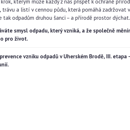
rok, kterým může každý z nás přispět k ochraně příro
 trávu a listí v cennou půdu, která pomáhá zadržovat v
e tak odpadům druhou šanci – a přírodě prostor dýchat.
áváte smysl odpadu, který vzniká, a že společně mění
o pro život.
prevence vzniku odpadů v Uherském Brodě, III. etapa 
nií.