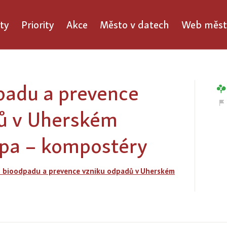
ty
Priority
Akce
Město v datech
Web měst
padu a prevence
ů v Uherském
tapa – kompostéry
í bioodpadu a prevence vzniku odpadů v Uherském