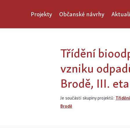
Projekty
Občanské návrhy
Aktuali
Třídění biood
vzniku odpad
Brodě, III. e
Je součástí skupiny projektů:
Tříděn
Brodě