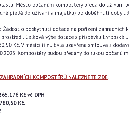
 plastu. Město občanům kompostéry předá do užívání po
ně předá do užívání a majetku) po doběhnutí doby udr
 Žádost o poskytnutí dotace na pořízení zahradních k
prostředí. Celková výše dotace z příspěvku Evropské 
780,50 Kč. V měsíci říjnu byla uzavřena smlouva s do
31.10.2025. Kompostéry budou předány do rukou občanů 
Í ZAHRADNÍCH KOMPOSTÉRŮ NALEZNETE ZDE
.
.265.176 Kč vč. DPH
780,50 Kč
.
č