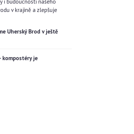
dy i budoucnosti našeho
odu v krajině a zlepšuje
me Uherský Brod v ještě
– kompostéry je