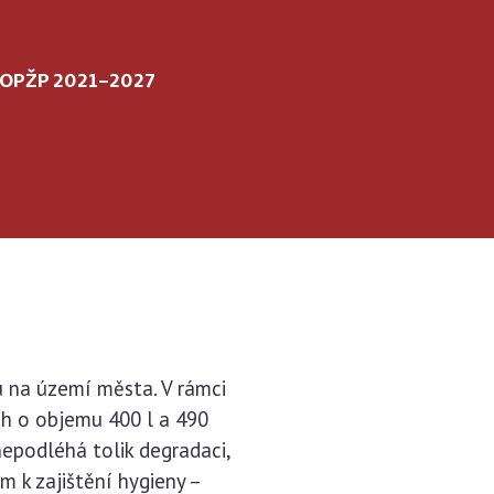
 OPŽP 2021–2027
u na území města. V rámci
h o objemu 400 l a 490
nepodléhá tolik degradaci,
 k zajištění hygieny –