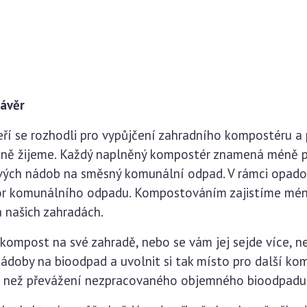
závěr
 se rozhodli pro vypůjčení zahradního kompostéru a p
ečně žijeme. Každý naplněný kompostér znamená méně 
ých nádob na směsný komunální odpad. V rámci opado
bor komunálního odpadu. Kompostováním zajistíme mén
a našich zahradách.
kompost na své zahradě, nebo se vám jej sejde více, n
ádoby na bioodpad a uvolnit si tak místo pro další ko
í než převážení nezpracovaného objemného bioodpadu