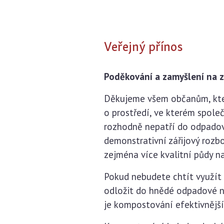
Veřejný přínos
Poděkování a zamyšlení na 
Děkujeme všem občanům, kteří
o prostředí, ve kterém spol
rozhodně nepatří do odpadov
demonstrativní zářijový roz
zejména více kvalitní půdy n
Pokud nebudete chtít využít 
odložit do hnědé odpadové n
je kompostování efektivnějš