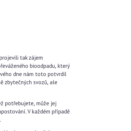
rojevili tak zájem
převáženého bioodpadu, který
vého dne nám toto potvrdil
ě zbytečných svozů, ale
ež potřebujete, může jej
mpostování. V každém případě
.