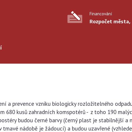
Financování
Rozpočet města,
í
ní a prevence vzniku biologicky rozložitelného odpad
em 680 kusů zahradních komspotérů - z toho 190 malýc
stéry budou černé barvy (černý plast je stabilnější a 
 tmavé nádobě je žádoucí) a budou uzavřené (vzhledem