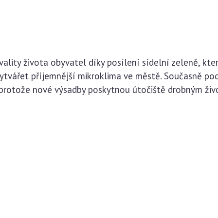
kvality života obyvatel díky posílení sídelní zeleně, k
vytvářet příjemnější mikroklima ve městě. Současně pod
 protože nové výsadby poskytnou útočiště drobným živ