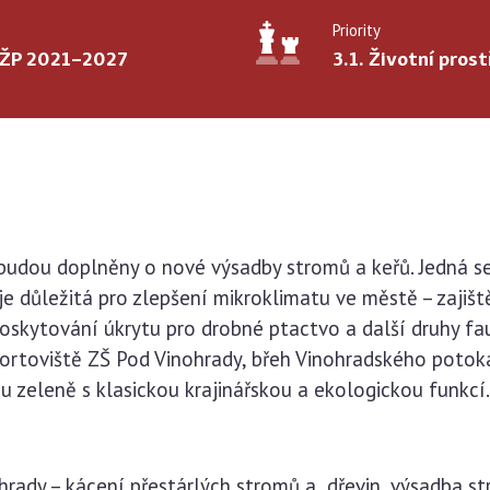
Priority
PŽP 2021–2027
3.1. Životní prost
ě budou doplněny o nové výsadby stromů a keřů. Jedná s
je důležitá pro zlepšení mikroklimatu ve městě – zajišt
skytování úkrytu pro drobné ptactvo a další druhy faun
portoviště ZŠ Pod Vinohrady, břeh Vinohradského potoka,
u zeleně s klasickou krajinářskou a ekologickou funkcí
hrady – kácení přestárlých stromů a dřevin, výsadba st