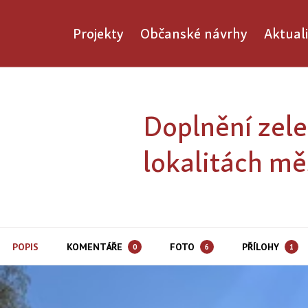
Projekty
Občanské návrhy
Aktuali
Doplnění zel
lokalitách m
POPIS
KOMENTÁŘE
FOTO
PŘÍLOHY
0
6
1