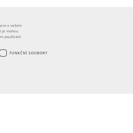
mace o vašem
ří je mohou
em používání
FUNKČNÍ SOUBORY
ory
bytně nutných souborů cookie správně používat.