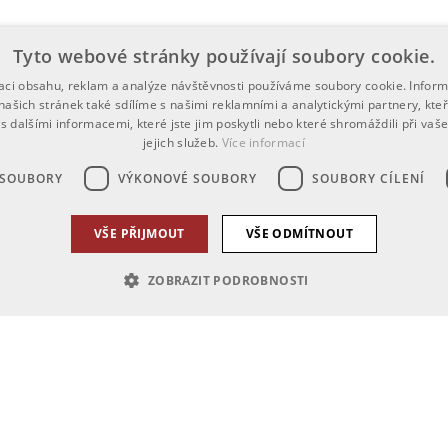
Tyto webové stránky používají soubory cookie.
zaci obsahu, reklam a analýze návštěvnosti používáme soubory cookie. Infor
našich stránek také sdílíme s našimi reklamními a analytickými partnery, kte
s dalšími informacemi, které jste jim poskytli nebo které shromáždili při vaš
jejich služeb.
Více informací
 SOUBORY
VÝKONOVÉ SOUBORY
SOUBORY CÍLENÍ
VŠE PŘIJMOUT
VŠE ODMÍTNOUT
ZOBRAZIT PODROBNOSTI
zbytně nutné soubory
Výkonové soubory
Soubory cílení
Funkční soub
h stránek, jako je přihlášení uživatele a správa účtu. Webové stránky nelze bez nez