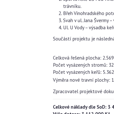
trávníku.
Břeh Vinohradského poto
Svah v ul. Jana Švermy –
Ul. U Vody – výsadba keř
Součástí projektu je násled
Celková řešená plocha: 2.56
Počet vysázených stromů: 32
Počet vysázených keřů: 5.362
Výměra nové travní plochy: 
Zpracovatel projektové dok
Celkové náklady dle SoD: 3 
Výše dotace: 3 112 000 Kč