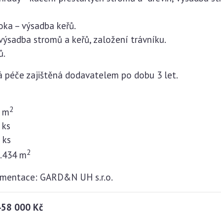
ka – výsadba keřů.
 výsadba stromů a keřů, založení trávníku.
ů.
ná péče zajištěná dodavatelem po dobu 3 let.
2
9 m
 ks
 ks
2
1.434 m
umentace: GARD&N UH s.r.o.
458 000 Kč