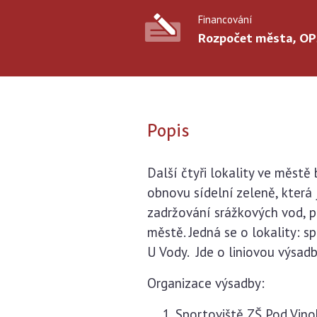
Financování
Rozpočet města, O
Popis
Další čtyři lokality ve měst
obnovu sídelní zeleně, která 
zadržování srážkových vod, po
městě. Jedná se o lokality: s
U Vody. Jde o liniovou výsadb
Organizace výsadby:
Sportoviště ZŠ Pod Vino