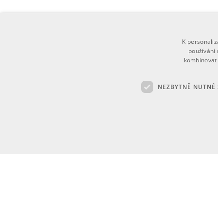
K personali
používání 
kombinovat 
NEZBYTNĚ NUTNÉ
Ne
Nezbytně nutné soubory cookie umožňují základní funkce webovýc
Poskytovatel
Název
Vyprší
Popis
/
Doména