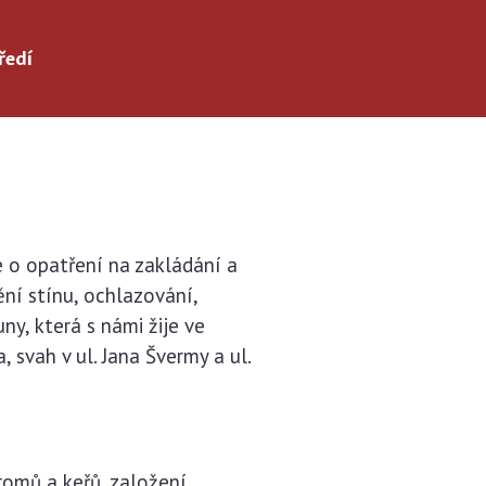
ředí
e o opatření na zakládání a
ění stínu, ochlazování,
y, která s námi žije ve
 svah v ul. Jana Švermy a ul.
.
romů a keřů, založení