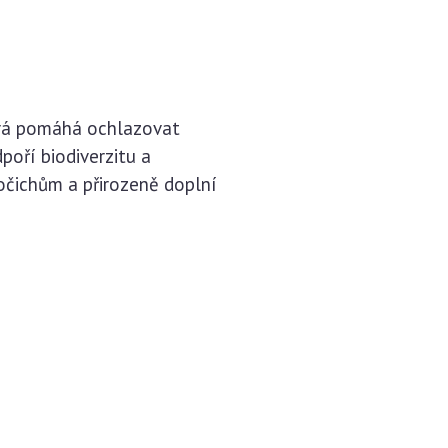
terá pomáhá ochlazovat
poří biodiverzitu a
očichům a přirozeně doplní