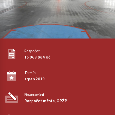
Rozpočet
16 069 884 Kč
Termín
srpen 2019
Financování
Rozpočet města, OPŽP