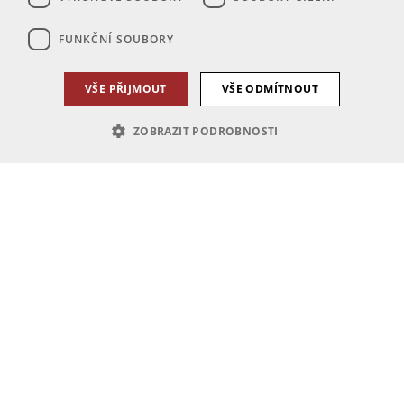
FUNKČNÍ SOUBORY
VŠE PŘIJMOUT
VŠE ODMÍTNOUT
ZOBRAZIT PODROBNOSTI
Nezbytně nutné soubory
Výkonové soubory
Soubory cílení
Funkční soubory
Nezbytně nutné soubory cookie umožňují základní funkce webových
stránek, jako je přihlášení uživatele a správa účtu. Webové stránky nelze
bez nezbytně nutných souborů cookie správně používat.
Poskytovatel
Název
Vyprší
Popis
/
Doména
PHPSESSID
1 den
Cookie generovaný aplikacemi
PHP.net
založenými na jazyce PHP. Toto
ub.pincity.cz
je univerzální identifikátor
používaný k udržování