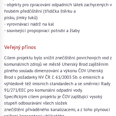
- objekty pro zpracování odpadních látek zachycených v
hrubém předčištění (třídička štěrku a
písku, jímky tuků)
- vyrovnávací nádrž na kal
- související propojovací potrubí a žlaby
Veřejný přínos
Cílem projektu bylo snížit znečištění povrchových vod z
komunálních zdrojů ve městě Uherský Brod zajištěním
plného souladu dimenzování a výkonu ČOV Uherský
Brod s požadavky NV ČR č. 61/2003 Sb. o emisních a
výhledově též imisních standardech a se směrnicí Rady
91/271/EEC pro komunální odpadní vody.
Specifickým cílem projektu je ČOV zajišťující vysoký
stupeň odbourávání všech složek
znečištění přiváděného kanalizacemi, a z toho plynoucí
snížení koncentrací uhlíkatého