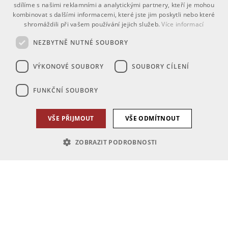
sdílíme s našimi reklamními a analytickými partnery, kteří je mohou
kombinovat s dalšími informacemi, které jste jim poskytli nebo které
shromáždili při vašem používání jejich služeb.
Více informací
NEZBYTNĚ NUTNÉ SOUBORY
VÝKONOVÉ SOUBORY
SOUBORY CÍLENÍ
FUNKČNÍ SOUBORY
VŠE PŘIJMOUT
VŠE ODMÍTNOUT
ZOBRAZIT PODROBNOSTI
Nezbytně nutné soubory
Výkonové soubory
Soubory cílení
Funkční soubory
Nezbytně nutné soubory cookie umožňují základní funkce webových
stránek, jako je přihlášení uživatele a správa účtu. Webové stránky nelze