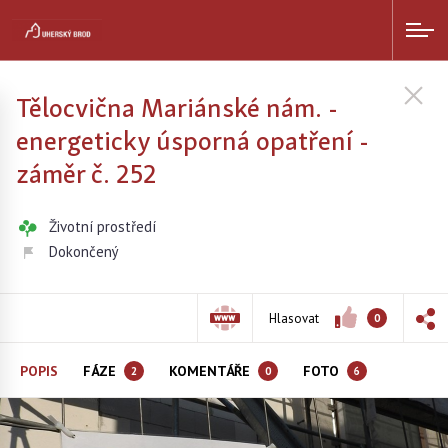
Tělocvična Mariánské nám. -
energeticky úsporná opatření -
záměr č. 252
Životní prostředí
Dokončený
Hlasovat
0
POPIS
FÁZE
KOMENTÁŘE
FOTO
2
0
6