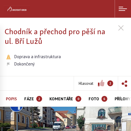
Chodník a přechod pro pěší na
ul. Bří Lužů
Doprava a infrastruktura
Dokončený
Hlasovat
2
POPIS
FÁZE
KOMENTÁŘE
FOTO
PŘÍLOH
2
0
6