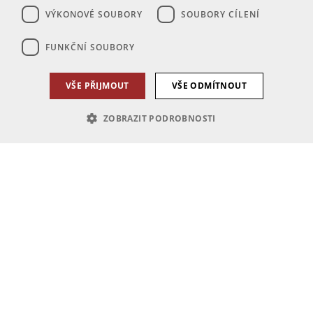
VÝKONOVÉ SOUBORY
SOUBORY CÍLENÍ
FUNKČNÍ SOUBORY
VŠE PŘIJMOUT
VŠE ODMÍTNOUT
ZOBRAZIT PODROBNOSTI
Nezbytně nutné soubory
Výkonové soubory
Soubory cílení
Funkční soubory
Nezbytně nutné soubory cookie umožňují základní funkce webových
stránek, jako je přihlášení uživatele a správa účtu. Webové stránky nelze
bez nezbytně nutných souborů cookie správně používat.
Poskytovatel
Název
Vyprší
Popis
/
Doména
PHPSESSID
1 den
Cookie generovaný aplikacemi
PHP.net
založenými na jazyce PHP. Toto
ub.pincity.cz