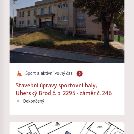
Sport a aktivní volný čas
0
Stavební úpravy sportovní haly,
Uherský Brod č. p. 2295 - záměr č. 246
Dokončený