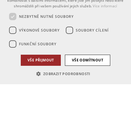
kombinovat s dalšími informacemi, které jste jim poskytli nebo které
shromáždili při vašem používání jejich služeb.
Více informací
NEZBYTNĚ NUTNÉ SOUBORY
VÝKONOVÉ SOUBORY
SOUBORY CÍLENÍ
FUNKČNÍ SOUBORY
VŠE PŘIJMOUT
VŠE ODMÍTNOUT
ZOBRAZIT PODROBNOSTI
Nezbytně nutné soubory
Výkonové soubory
Soubory cílení
Funkční soubory
Nezbytně nutné soubory cookie umožňují základní funkce webových
stránek, jako je přihlášení uživatele a správa účtu. Webové stránky nelze
bez nezbytně nutných souborů cookie správně používat.