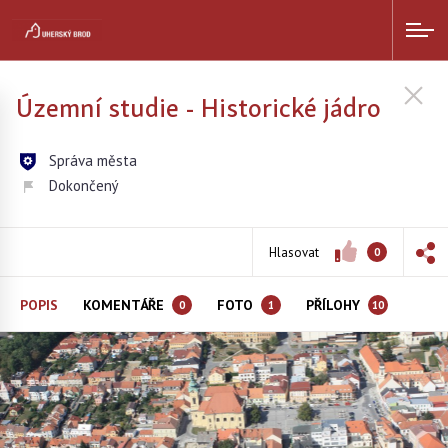
Územní studie - Historické jádro
Správa města
Dokončený
Hlasovat
0
POPIS
KOMENTÁŘE
FOTO
PŘÍLOHY
0
1
10